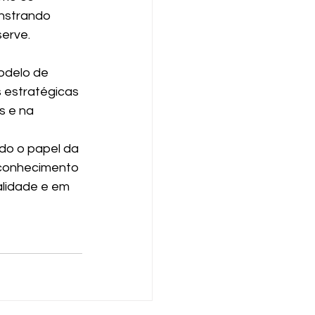
nstrando 
erve.
odelo de 
 estratégicas 
s e na 
do o papel da 
econhecimento 
lidade e em 