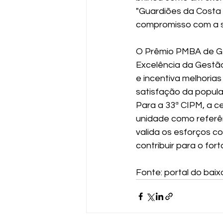
"Guardiões da Costa 
compromisso com a s
O Prêmio PMBA de Ge
Excelência da Gestão
e incentiva melhoria
satisfação da popul
Para a 33ª CIPM, a ce
unidade como referên
valida os esforços c
contribuir para o for
Fonte: portal do baix