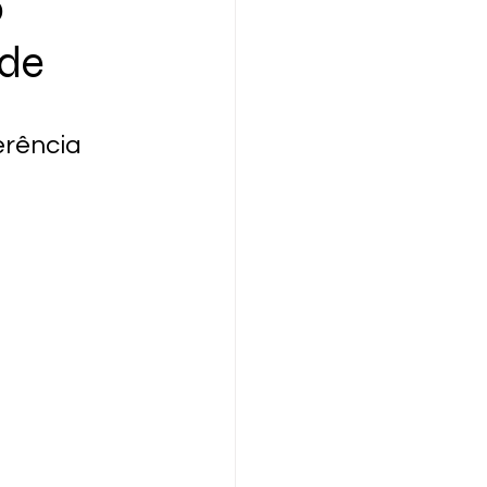
o
ade
erência 