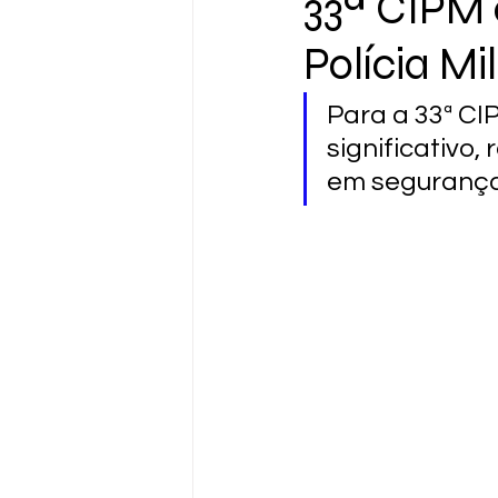
33ª CIPM 
Polícia Mi
Para a 33ª CI
significativo
em segurança 