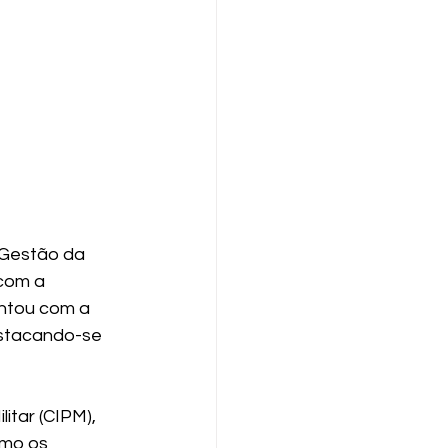
 Gestão da 
com a 
ontou com a 
estacando-se 
itar (CIPM), 
mo os 