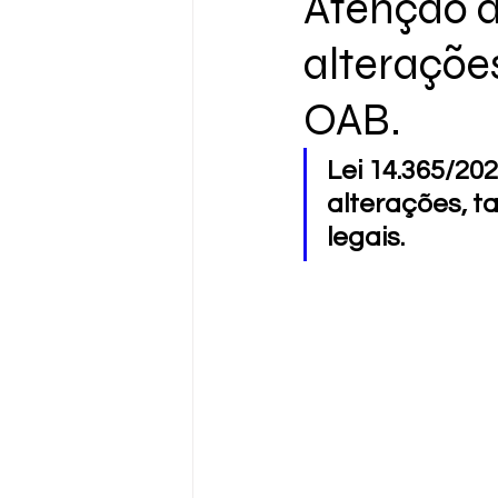
Atenção a
alterações
OAB.
Lei 14.365/20
alterações, t
legais.