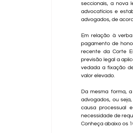
seccionais, 
a nova l
advocatícios
 e estab
advogados, de acord
Em relação à verba 
pagamento de honorá
recente da Corte Es
previsão legal a apli
vedada a fixação de
valor elevado.
Da mesma forma, a 
advogados, ou seja, 
causa processual 
necessidade de reque
Conheça abaixo os 10