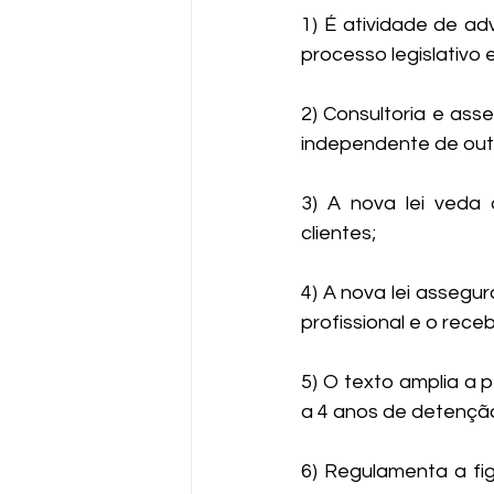
1) É atividade de a
processo legislativo
2) Consultoria e asse
independente de out
3) A nova lei veda
clientes;
4) A nova lei assegur
profissional e o rece
5) O texto amplia a 
a 4 anos de detençã
6) Regulamenta a fi