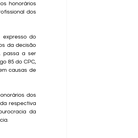
os honorários 
ofissional dos 
 expresso do 
s da decisão 
, passa a ser 
igo 85 do CPC, 
 em causas de 
norários dos 
da respectiva 
rocracia da 
cia.