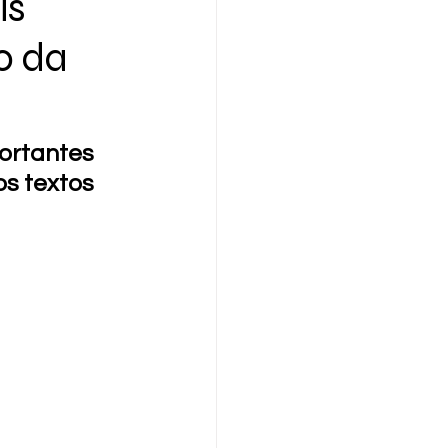
is
o da
ortantes 
s textos 