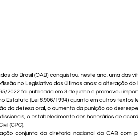
s do Brasil (OAB) conquistou, neste ano, uma das vit
fissão no Legislativo dos últimos anos: a alteração do
365/2022
 foi publicada em 3 de junho e promoveu impor
o Estatuto (Lei 8.906/1994) quanto em outros textos le
ão da defesa oral, o aumento da punição ao desrespei
ofissionais, o estabelecimento dos honorários de acor
vil (CPC).
lação conjunta da diretoria nacional da OAB com pr