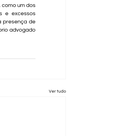
o, como um dos 
os e excessos 
a presença de 
rio advogado 
Ver tudo