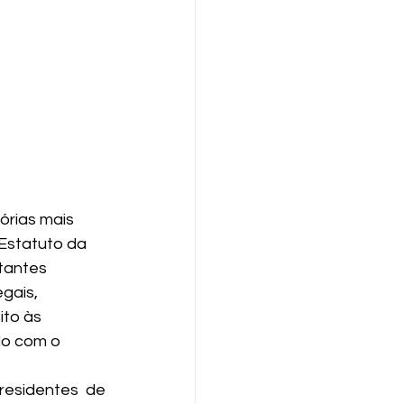
órias mais 
 Estatuto da 
tantes 
gais, 
to às 
do com o 
esidentes de 