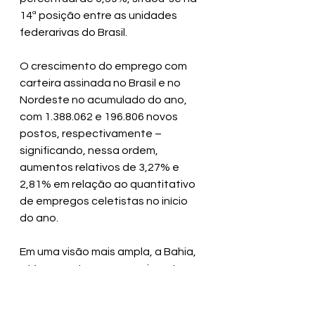
14ª posição entre as unidades 
federarivas do Brasil.
O crescimento do emprego com 
carteira assinada no Brasil e no 
Nordeste no acumulado do ano, 
com 1.388.062 e 196.806 novos 
postos, respectivamente – 
significando, nessa ordem, 
aumentos relativos de 3,27% e 
2,81% em relação ao quantitativo 
de empregos celetistas no início 
do ano.
Em uma visão mais ampla, a Bahia, 
até agora, tem um crescimento 
relativo do emprego formal de 
3,56% em 2023, superando as 