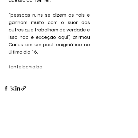
acesso ao Twitter. 
“pessoas ruins se dizem as tais e 
ganham muito com o suor dos 
outros que trabalham de verdade e 
isso não é exceção aqui”, afirmou 
Carlos em um post enigmático no 
último dia 16.
fonte.bahia.ba 
Ver tudo
Posts recentes