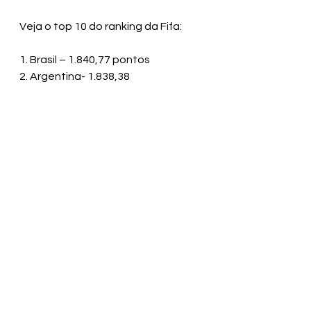
Veja o top 10 do ranking da Fifa:
1. Brasil – 1.840,77 pontos
2. Argentina- 1.838,38
3. França – 1.823,39
4. Bélgica – 1.781,30
5. Inglaterra – 1.774,19
6. Holanda – 1.740,92
7. Croácia – 1.727,62
8. Itália – 1.723.56
9. Portugal – 1.702,54
10. Espanha – 1.692,71 
fonte: veja