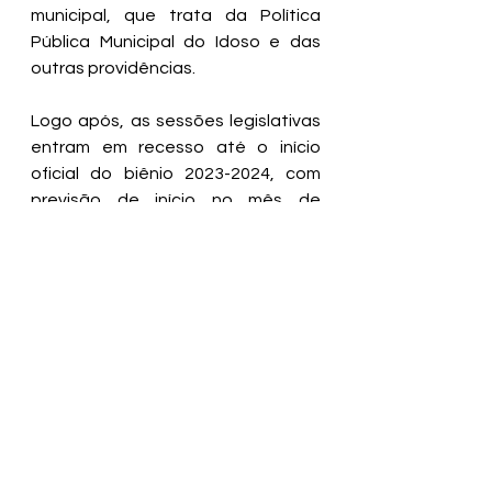
municipal, que trata da Política 
Pública Municipal do Idoso e das 
outras providências.
Logo após, as sessões legislativas 
entram em recesso até o início 
oficial do biênio 2023-2024, com 
previsão de início no mês de 
fevereiro.
Fonte: Baixo Sul em Pauta
Ver tudo
Posts recentes