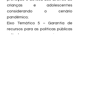
crianças e adolescentes 
considerando o cenário 
pandêmico;
Eixo Temático 5 – Garantia de 
recursos para as políticas públicas 
voltadas para as crianças e 
adolescentes durante e pós-
pandemia da Covid-19.
Ver tudo
Posts recentes