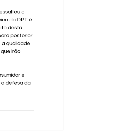
essaltou o 
nico do DPT é 
ito desta 
ra posterior 
 a qualidade 
que irão 
sumidor e 
 a defesa da 