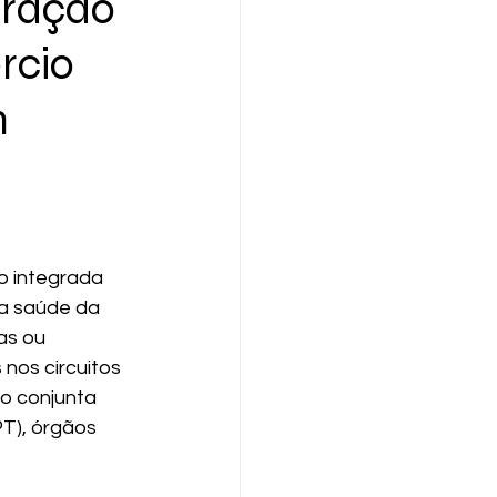
eração
rcio
m
o integrada 
 a saúde da 
as ou 
nos circuitos 
o conjunta 
PT), órgãos 