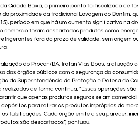
da Cidade Baixa, o primeiro ponto foi fiscalizado de fo
 da proximidade da tradicional Lavagem do Bonfim, qu
(15), período em que há um aumento significativo na ci
No comércio foram descartados produtos como energét
refrigerantes fora do prazo de validade, sem origem ou
ura.
calização do Procon/BA, Iratan Vilas Boas, a atuação c
o dos órgãos públicos com a segurança do consumidor
ição da Superintendência de Proteção e Defesa do Co
o realizadas de forma contínua. “Essas operações são 
rantir que apenas produtos seguros sejam comerciali
 depósitos para retirar os produtos impróprios do mer
s falsificações. Cada órgão emite o seu parecer, inici
rodutos são descartados”, pontuou.