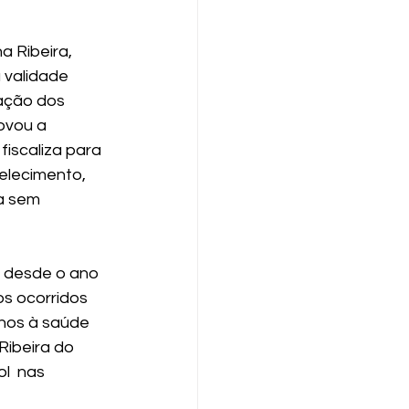
a Ribeira, 
 validade 
ação dos 
ovou a 
fiscaliza para 
elecimento, 
a sem 
 desde o ano 
s ocorridos 
nos à saúde 
ibeira do 
l  nas 