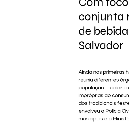
Com foco 
conjunta 
de bebida
Salvador
Ainda nas primeiras 
reuniu diferentes ór
população e coibir o 
impróprias ao consum
dos tradicionais fes
envolveu a Polícia Ci
municipais e o Minist