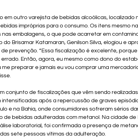
o em outro varejista de bebidas alcoólicas, localizado n
bebidas impróprias para o consumo. Os itens mesmo na
 nas embalagens, o que pode acarretar em contamin
rio do Brisamar Katamaran, Genilson Silva, elogiou e apr
 de prevenção. “Essa fiscalização é excelente, porque 
á errado. Então, agora, eu mesmo como dono do estab
u me preparar e jamais eu vou comprar uma mercadori
isse.
m conjunto de fiscalizações que vêm sendo realizadas
intensificadas após a repercussão de graves episódio
lo e na Bahia, onde consumidores sofreram sérios da
 de bebidas adulteradas com metanol. Na cidade de R
lise laboratorial, foi confirmada a presença de metano
das sete pessoas vítimas da adulteração.