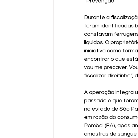
*Prevenção*
Durante a fiscalizaçã
foram identificadas 
constavam ferrugens
líquidos. O proprietá
iniciativa como forma
encontrar o que est
vou me precaver. Vo
fiscalizar direitinho”, d
A operação integra u
passado e que foram 
no estado de São Pau
em razão do consumo
Pombal (BA), após aná
amostras de sangue 