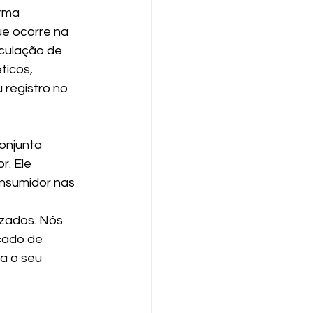
rma 
e ocorre na 
rculação de 
icos, 
 registro no 
onjunta 
. Ele 
nsumidor nas 
zados. Nós 
cado de 
a o seu 