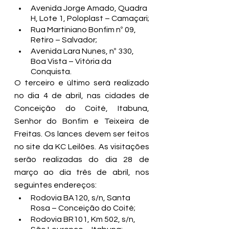
Avenida Jorge Amado, Quadra 
H, Lote 1, Poloplast – Camaçari;
Rua Martiniano Bonfim nº 09, 
Retiro – Salvador;
Avenida Lara Nunes, nº 330, 
Boa Vista – Vitória da 
Conquista.
O terceiro e último será realizado 
no dia 4 de abril, nas cidades de 
Conceição do Coité, Itabuna, 
Senhor do Bonfim e Teixeira de 
Freitas. Os lances devem ser feitos 
no s
ite da KC Leilões.
 As visitações 
serão realizadas do dia 28 de 
março ao dia três de abril, nos 
seguintes endereços:
Rodovia BA120, s/n, Santa 
Rosa – Conceição do Coité;
Rodovia BR101, Km 502, s/n, 