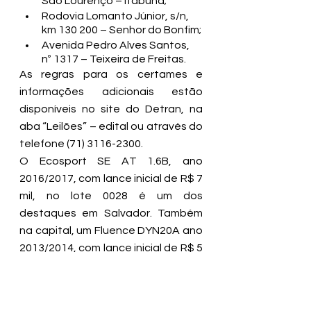
São Lourenço – Itabuna;
Rodovia Lomanto Júnior, s/n, 
km 130 200 – Senhor do Bonfim;
Avenida Pedro Alves Santos, 
nº 1317 – Teixeira de Freitas.
As regras para os certames e 
informações adicionais estão 
disponíveis no 
site do Detran
, na 
aba “Leilões” – edital ou através do 
telefone (71) 3116-2300.
O Ecosport SE AT 1.6B, ano 
2016/2017, com lance inicial de R$ 7 
mil, no lote 0028 é um dos 
destaques em Salvador. Também 
na capital, um Fluence DYN20A ano 
2013/2014, com lance inicial de R$ 5 
mil. Todas as outras opções, fotos 
e lances mínimos dos bens constam 
nos sites dos leiloeiros oficiais.