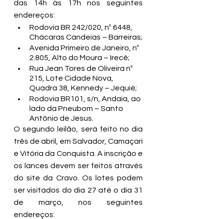
das 14h às 17h nos seguintes 
endereços:
Rodovia BR 242/020, nº 6448, 
Chácaras Candeias – Barreiras;
Avenida Primeiro de Janeiro, nº 
2.805, Alto do Moura – Irecê;
Rua Jean Tores de Oliveira nº 
215, Lote Cidade Nova, 
Quadra 38, Kennedy – Jequié;
Rodovia BR101, s/n, Andaia, ao 
lado da Pneubom – Santo 
Antônio de Jesus.
O segundo leilão, será feito no dia 
três de abril, em Salvador, Camaçari 
e Vitória da Conquista. A inscrição e 
os lances devem ser feitos através 
do 
site da Cravo.
 Os lotes podem 
ser visitados do dia 27 até o dia 31 
de março, nos seguintes 
endereços: