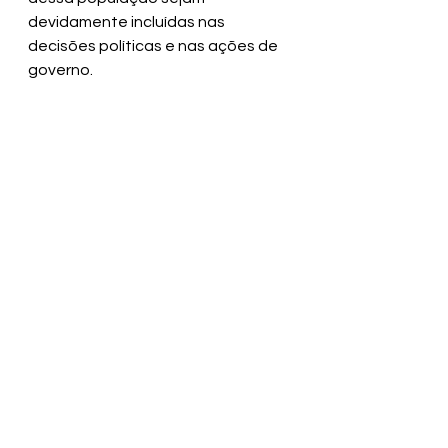
devidamente incluídas nas 
decisões políticas e nas ações de 
governo.
SECOM PMV
Ver tudo
Posts recentes