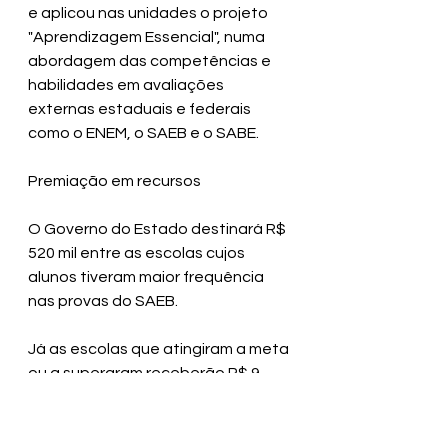
e aplicou nas unidades o projeto 
"Aprendizagem Essencial", numa 
abordagem das competências e 
habilidades em avaliações 
externas estaduais e federais 
como o ENEM, o SAEB e o SABE.
Premiação em recursos 
O Governo do Estado destinará R$ 
520 mil entre as escolas cujos 
alunos tiveram maior frequência 
nas provas do SAEB.
Já as escolas que atingiram a meta 
ou a superaram receberão R$ 9 
milhões rateados entre elas.
Proporção das escolas do Baixo 