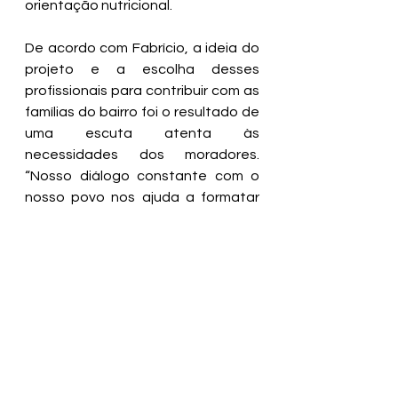
orientação nutricional.
De acordo com Fabrício, a ideia do 
projeto e a escolha desses 
profissionais para contribuir com as 
famílias do bairro foi o resultado de 
uma escuta atenta às 
necessidades dos moradores. 
“Nosso diálogo constante com o 
nosso povo nos ajuda a formatar 
essas coisas porque ouvindo o que 
eles precisam corremos atrás para 
contemplar as demandas”, disse o 
vereador.
Ver tudo
Posts recentes