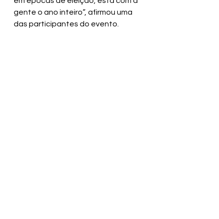
em épocas de eleição, está com a 
gente o ano inteiro”, afirmou uma 
das participantes do evento.
O evento reforça o compromisso 
do mandato de Fabrício Lemos 
com ações que vão além da 
política tradicional, promovendo 
encontros afetivos, fortalecendo 
laços comunitários e celebrando 
quem realmente faz a diferença no 
dia a dia das famílias valencianas.
Ver tudo
Posts recentes