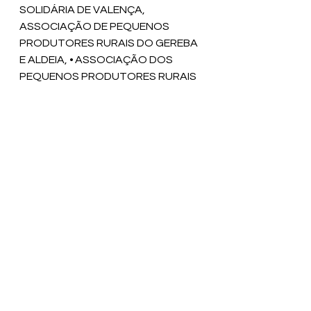
SOLIDÁRIA DE VALENÇA, 
ASSOCIAÇÃO DE PEQUENOS 
PRODUTORES RURAIS DO GEREBA 
E ALDEIA, •	ASSOCIAÇÃO DOS 
PEQUENOS PRODUTORES RURAIS 
DO BAIXÃO TREMEDAL DO CARIRI 
(APROBATEC), •	ASSOCIAÇÃO DE 
PEQUENOS PRODUTORES RURAIS 
TRÊS TES, •	COOPERATIVA 
AGRÍCOLA DE DESENVOLVIMENTO 
SUSTENTÁVEL DO SUL DA BAHIA – 
COOPADESBA, •	
ASSOCIAÇÃO DO 
DESENVOLVIMENTO DO BAIXO SUL 
– ADEBASUL