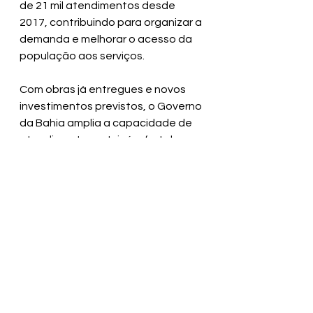
de 21 mil atendimentos desde 
2017, contribuindo para organizar a 
demanda e melhorar o acesso da 
população aos serviços.
Com obras já entregues e novos 
investimentos previstos, o Governo 
da Bahia amplia a capacidade de 
atendimento em Ipiaú e fortalece a 
rede de saúde para o município e 
para as cidades que dependem do 
HGI como referência regional.
Ver tudo
Posts recentes