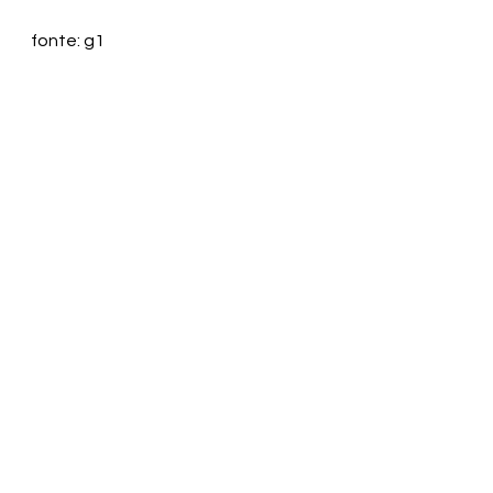
fonte: g1
Foto: Divulgação | Gov/Ba
Ver tudo
Posts recentes