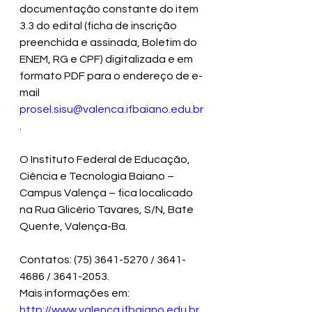
documentação constante do item 
3.3 do edital (ficha de inscrição 
preenchida e assinada, Boletim do 
ENEM, RG e CPF) digitalizada e em 
formato PDF para o endereço de e-
mail 
prosel.sisu@valenca.ifbaiano.edu.br
.
O Instituto Federal de Educação, 
Ciência e Tecnologia Baiano – 
Campus Valença – fica localicado 
na Rua Glicério Tavares, S/N, Bate 
Quente, Valença-Ba.
Contatos: (75) 3641-5270 / 3641-
4686 / 3641-2053.
Mais informações em:
http://www.valenca.ifbaiano.edu.br