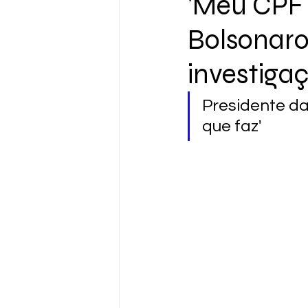
'Meu CPF 
Bolsonaro 
investiga
Presidente d
que faz'