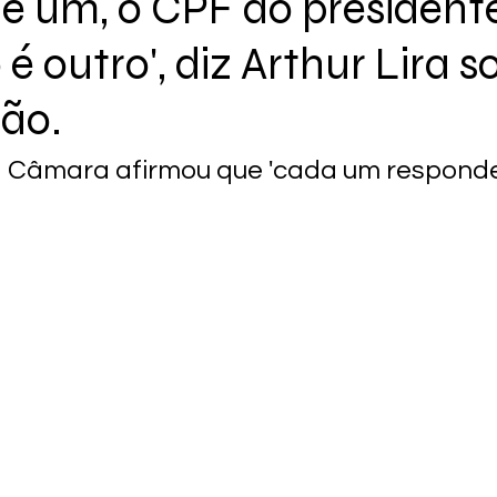
é um, o CPF do president
é outro', diz Arthur Lira s
ção.
a Câmara afirmou que 'cada um responde