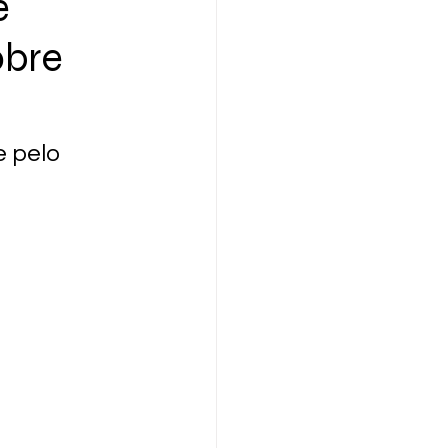
e
obre
 pelo 