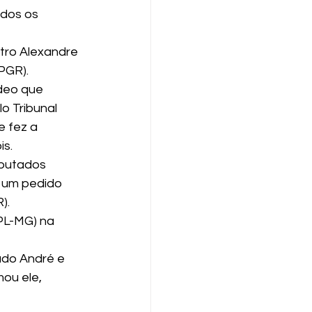
dos os 
stro Alexandre 
PGR).
deo que 
o Tribunal 
e fez a 
is.
eputados 
e um pedido 
).
PL-MG) na 
ado André e 
ou ele, 