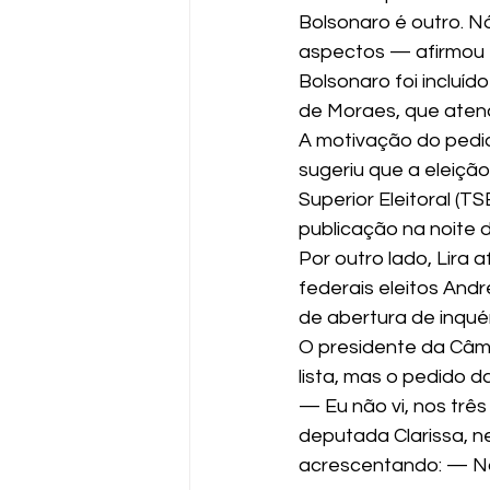
Bolsonaro é outro. N
aspectos — afirmou Li
Bolsonaro foi incluíd
de Moraes, que atend
A motivação do pedid
sugeriu que a eleição
Superior Eleitoral (T
publicação na noite
Por outro lado, Lira 
federais eleitos Andr
de abertura de inqué
O presidente da Câma
lista, mas o pedido d
— Eu não vi, nos trê
deputada Clarissa, n
acrescentando: — Não 