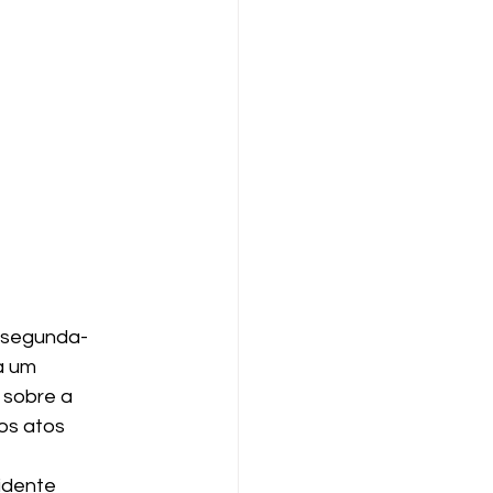
a segunda-
a um 
 sobre a 
os atos 
idente 