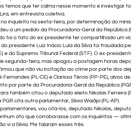
ós temos que ter calma nesse momento e investigar to
ra, em entrevista coletiva.
o no inquérito na sexta-feira, por determinação do mini
eu a um pedido da Procuradoria-Geral da República (
o foi o fato do ex-presidente ter compartilhado um ví
 do presidente Luiz Inácio Lula da Silva foi fraudada pel
SE) e do Supremo Tribunal Federal (STF). O ex-president
 de segunda-feira, mas apagou a postagem horas depo
afirmou que não viu incitação ao crime por parte dos d
é Fernandes (PL-CE) e Clarissa Tércio (PP-PE), alvos d
rito por parte da Procuradoria-Geral da República (PGR
ra também citou o deputado eleito Nikolas Ferreira (
a PGR cita outra parlamentar, Silvia Waiãpi (PL-AP).
s parlamentares, vou citá-los, deputado Nikolas, deput
enhum ato que corroborasse com os inquéritos — afirm
vi a Silvia. Me falaram esses três.