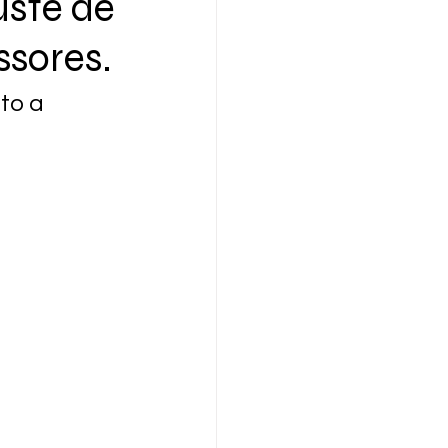
uste de
ssores.
to a 