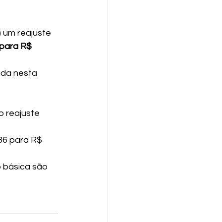
 um reajuste 
para R$ 
nda nesta 
o reajuste 
86 para R$ 
o básica são 