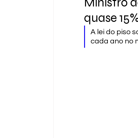
Ministro 
quase 15% 
A lei do piso 
cada ano no m