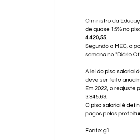
O ministro da Educaç
de quase 15% no piso 
4.420,55.
Segundo o MEC, a por
semana no "Diário Ofi
A lei do piso salaria
deve ser feito anualm
Em 2022, o reajuste 
3.845,63.
O piso salarial é def
pagos pelas prefeitu
Fonte: g1