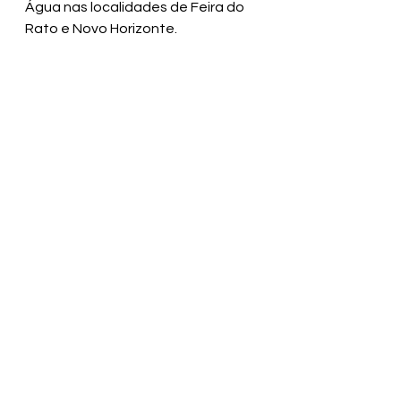
Água nas localidades de Feira do 
Rato e Novo Horizonte.
Fonte: Ascom Nilo Peçanha
Ver tudo
Posts recentes