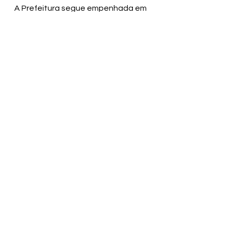
A Prefeitura segue empenhada em 
promover melhorias estruturais e 
sociais em Guaibim, buscando 
atender às demandas da 
população e incentivar o 
desenvolvimento local.
SECOM | Prefeitura Municipal de 
Valença
Ver tudo
Posts recentes