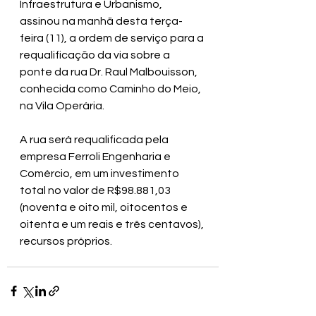
Infraestrutura e Urbanismo, 
assinou na manhã desta terça-
feira (11), a ordem de serviço para a 
requalificação da via sobre a 
ponte da rua Dr. Raul Malbouisson, 
conhecida como Caminho do Meio, 
na Vila Operária.
A rua será requalificada pela 
empresa Ferroli Engenharia e 
Comércio, em um investimento 
total no valor de R$98.881,03 
(noventa e oito mil, oitocentos e 
oitenta e um reais e três centavos), 
recursos próprios.