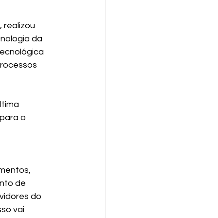
 realizou 
ologia da 
tecnológica 
processos 
tima 
para o 
mentos, 
nto de 
vidores do 
so vai 