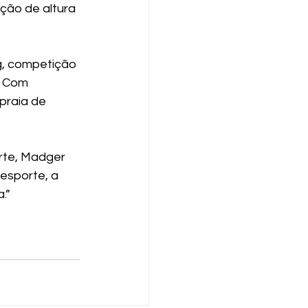
ão de altura 
g, competição 
. Com 
 praia de 
rte, Madger 
esporte, a 
.”