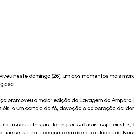
 viveu neste domingo (26), um dos momentos mais mar
igiosa. 
nça promoveu a maior edição da Lavagem do Amparo já
fiéis, e um cortejo de fé, devoção e celebração da iden
com a concentração de grupos culturais, capoeiristas, fi
is que seguiram o percurso em direção à Igreja de No