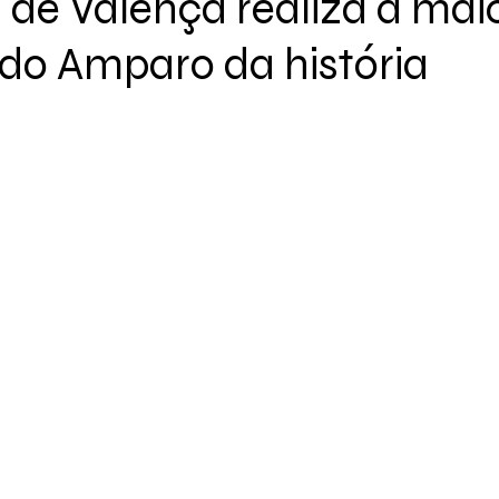
 de Valença realiza a mai
o Amparo da história