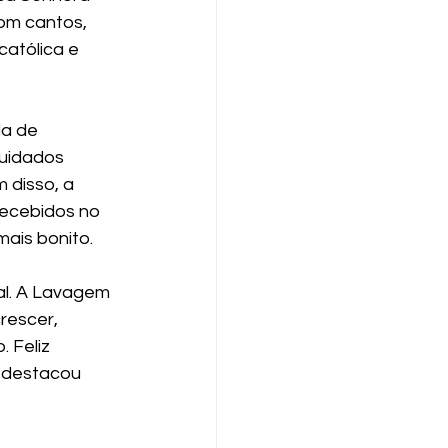
om cantos, 
atólica e 
a de 
cuidados 
 disso, a 
recebidos no 
ais bonito. 
al. A Lavagem 
rescer, 
 Feliz 
, destacou 