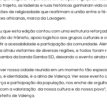
trajeto, as ladeiras e ruas históricas ganharam vida c
es de religiosidade que reafirmam a união entre a fé c
zes africanas, marca da Lavagem.
u que esta edição contou com uma estrutura reforçad
o do trânsito, apoio logístico aos grupos culturais e 
ir a acessibilidade e participação da comunidade. Além
 atraiu visitantes de diversas regiões, e todos foram 
 samba da banda Samba SD, deixando o evento ainda m
m ver nossa cidade reunida em um momento tão especi
, é identidade, é a alma de Valença. Ver esse evento c
rça e participação da população, nos enche de orgulho.
 com a valorização  da nossa cultura e do nosso povo”
feito de Valença.