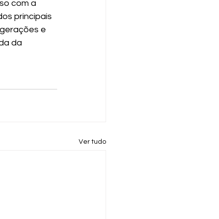
sso com a 
s principais 
 gerações e 
da da 
Ver tudo