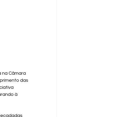
ca na Câmara 
primento das 
iativa 
urando à 
rrecadadas 