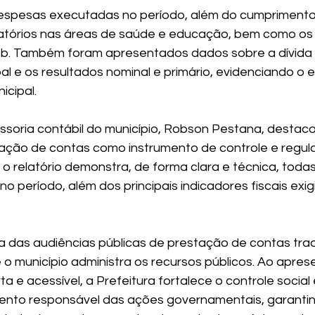
despesas executadas no período, além do cumprimento 
gatórios nas áreas de saúde e educação, bem como os
b. Também foram apresentados dados sobre a dívida 
 e os resultados nominal e primário, evidenciando o equi
icipal.
ssoria contábil do município, Robson Pestana, destaco
ação de contas como instrumento de controle e regul
o relatório demonstra, de forma clara e técnica, todas
o período, além dos principais indicadores fiscais exig
ca das audiências públicas de prestação de contas tra
o município administra os recursos públicos. Ao aprese
 e acessível, a Prefeitura fortalece o controle social e
to responsável das ações governamentais, garantin