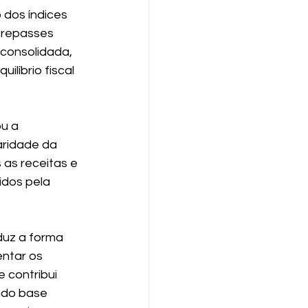
dos índices 
 repasses 
consolidada, 
líbrio fiscal 
u a 
aridade da 
 as receitas e 
idos pela 
duz a forma 
ntar os 
 contribui 
do base 