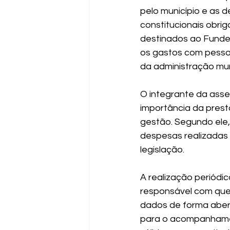
pelo município e as 
constitucionais obri
destinados ao Funde
os gastos com pessoal
da administração mun
O integrante da asse
importância da prest
gestão. Segundo ele, 
despesas realizadas n
legislação.
A realização periódi
responsável com que 
dados de forma aberta
para o acompanhamen