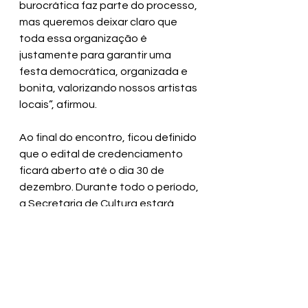
burocrática faz parte do processo, 
mas queremos deixar claro que 
toda essa organização é 
justamente para garantir uma 
festa democrática, organizada e 
bonita, valorizando nossos artistas 
locais”, afirmou.
Ao final do encontro, ficou definido 
que o edital de credenciamento 
ficará aberto até o dia 30 de 
dezembro. Durante todo o período, 
a Secretaria de Cultura estará 
disponível para orientar e auxiliar 
os artistas com o que precisar.
SECOM | Prefeitura Municipal de 
Valença