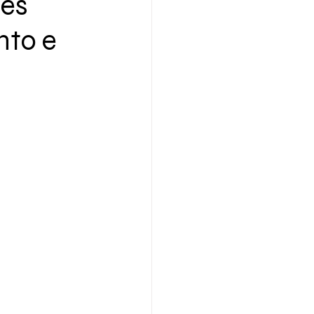
ões
nto e