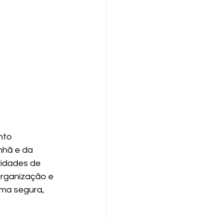
nto 
nhã e da 
vidades de 
organização e 
ma segura, 