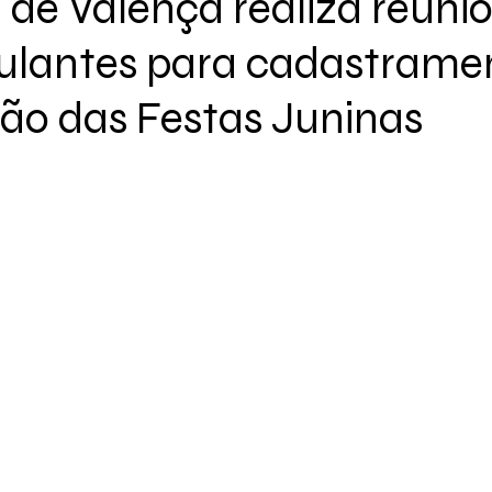
 de Valença realiza reuni
lantes para cadastrame
ão das Festas Juninas