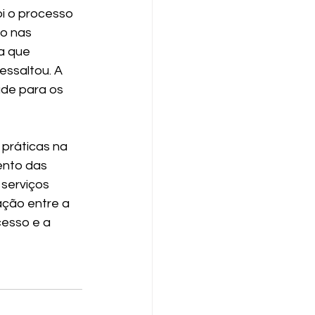
i o processo 
o nas 
a que 
ssaltou. A 
ade para os 
práticas na 
ento das 
serviços 
ação entre a 
cesso e a 