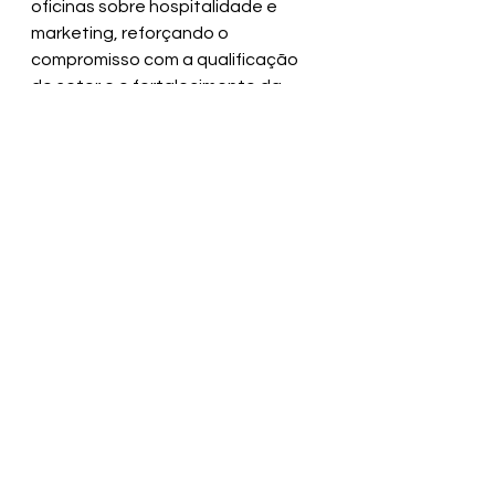
oficinas sobre hospitalidade e 
marketing, reforçando o 
compromisso com a qualificação 
do setor e o fortalecimento da 
economia local.
Ver tudo
Posts recentes