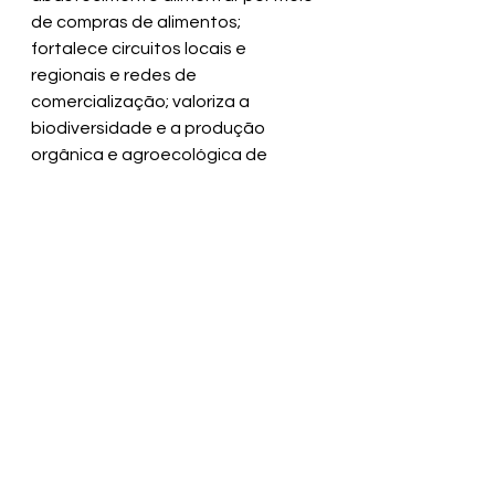
de compras de alimentos; 
fortalece circuitos locais e 
regionais e redes de 
comercialização; valoriza a 
biodiversidade e a produção 
orgânica e agroecológica de 
alimentos; incentiva hábitos 
alimentares saudáveis e estimula o 
cooperativismo e o associativismo.
Ver tudo
Posts recentes