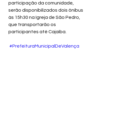
participação da comunidade, 
serão disponibilizados dois ônibus 
às 15h30 na Igreja de São Pedro, 
que transportarão os 
participantes até Cajaíba.
#PrefeituraMunicipalDeValença
#CapitalDoBaixoSul
#PuxadaDoMastro
#SãoPedro
#CulturaValençaBahia
Ver tudo
Posts recentes