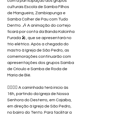
com a participação dos grupos 
culturais Escola de Samba Filhos 
de Mangueira, Zambiapunga e 
Samba Colher de Pau com Tudo 
Dentro. 🎶 A animação do cortejo 
ficará por conta da Banda Kalcinha 
Furada 🎤, que se apresentará no 
trio elétrico. Após a chegada do 
mastro à Igreja de São Pedro, as 
comemorações continuarão com 
apresentações dos grupos Samba 
de Crioulo e Samba de Roda de 
Maria de Bié.
🚶‍♂️🚶‍♀️ A caminhada terá início às 
16h, partindo da Igreja de Nossa 
Senhora do Desterro, em Cajaíba, 
em direção à Igreja de São Pedro, 
no bairro do Tento. Para facilitar a 