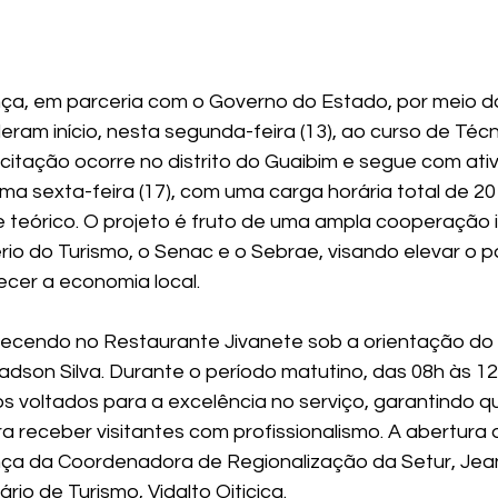
nça, em parceria com o Governo do Estado, por meio 
 deram início, nesta segunda-feira (13), ao curso de Téc
itação ocorre no distrito do Guaibim e segue com ati
ima sexta-feira (17), com uma carga horária total de 20
 teórico. O projeto é fruto de uma ampla cooperação in
rio do Turismo, o Senac e o Sebrae, visando elevar o 
ecer a economia local.
ecendo no Restaurante Jivanete sob a orientação do i
adson Silva. Durante o período matutino, das 08h às 12
s voltados para a excelência no serviço, garantindo q
a receber visitantes com profissionalismo. A abertura 
ça da Coordenadora de Regionalização da Setur, Jean
rio de Turismo, Vidalto Oiticica.