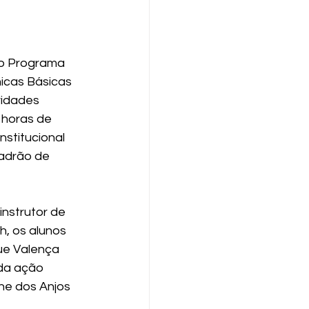
do Programa 
nicas Básicas 
vidades 
 horas de 
stitucional 
padrão de 
nstrutor de 
h, os alunos 
ue Valença 
da ação 
e dos Anjos 