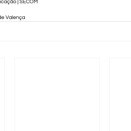
icação | SECOM 
 de Valença