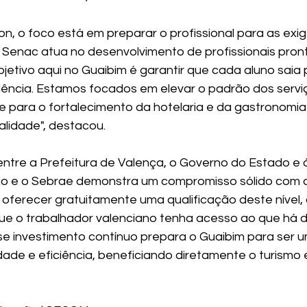
on, o foco está em preparar o profissional para as exig
 Senac atua no desenvolvimento de profissionais pron
bjetivo aqui no Guaibim é garantir que cada aluno saia
ência. Estamos focados em elevar o padrão dos serviç
te para o fortalecimento da hotelaria e da gastronomia
lidade", destacou.
entre a Prefeitura de Valença, o Governo do Estado e
smo e o Sebrae demonstra um compromisso sólido com 
oferecer gratuitamente uma qualificação deste nível,
ue o trabalhador valenciano tenha acesso ao que há 
sse investimento contínuo prepara o Guaibim para ser u
dade e eficiência, beneficiando diretamente o turismo 