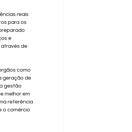
ências reais 
tos para os 
 preparado 
os e 
 através de 
 órgãos como 
a geração de 
 a gestão 
de melhor em 
ma referência 
e o comércio 