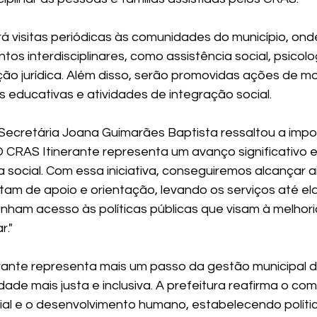
á visitas periódicas às comunidades do município, ond
os interdisciplinares, como assistência social, psicolog
ão jurídica. Além disso, serão promovidas ações de mo
s educativas e atividades de integração social.
 Secretária Joana Guimarães Baptista ressaltou a impo
"O CRAS Itinerante representa um avanço significativo 
ia social. Com essa iniciativa, conseguiremos alcançar a
am de apoio e orientação, levando os serviços até el
nham acesso às políticas públicas que visam à melhori
r."
rante representa mais um passo da gestão municipal d
ade mais justa e inclusiva. A prefeitura reafirma o co
l e o desenvolvimento humano, estabelecendo polític