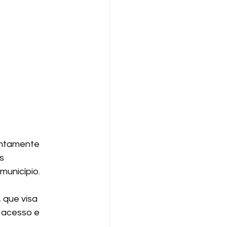
untamente 
s 
unicípio. 
 que visa 
 acesso e 