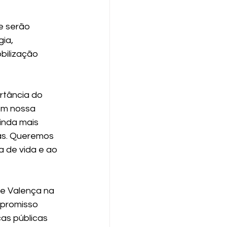
e serão 
ia, 
bilização 
rtância do 
em nossa 
inda mais 
as. Queremos 
a de vida e ao 
e Valença na 
mpromisso 
as públicas 