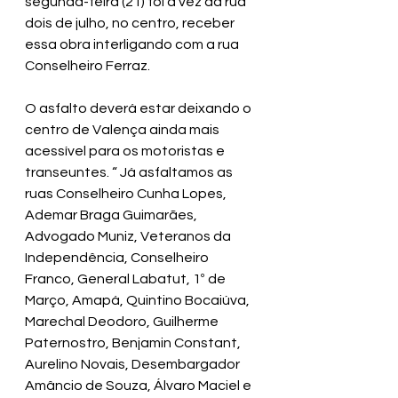
segunda-feira (21) foi a vez da rua 
dois de julho, no centro, receber 
essa obra interligando com a rua 
Conselheiro Ferraz.
O asfalto deverá estar deixando o 
centro de Valença ainda mais 
acessível para os motoristas e 
transeuntes. “ Já asfaltamos as 
ruas Conselheiro Cunha Lopes, 
Ademar Braga Guimarães, 
Advogado Muniz, Veteranos da 
Independência, Conselheiro 
Franco, General Labatut, 1º de 
Março, Amapá, Quintino Bocaiúva, 
Marechal Deodoro, Guilherme 
Paternostro, Benjamin Constant, 
Aurelino Novais, Desembargador 
Amâncio de Souza, Álvaro Maciel e 