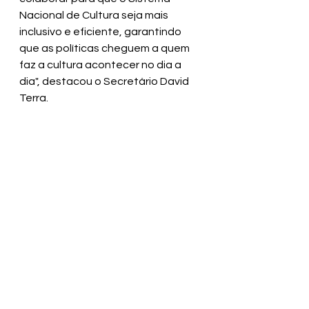
Nacional de Cultura seja mais 
inclusivo e eficiente, garantindo 
que as políticas cheguem a quem 
faz a cultura acontecer no dia a 
dia", destacou o Secretário David 
Terra.
Secretaria de Comunicação | 
SECOM 
Prefeitura Municipal de Valença
Ver tudo
Posts recentes