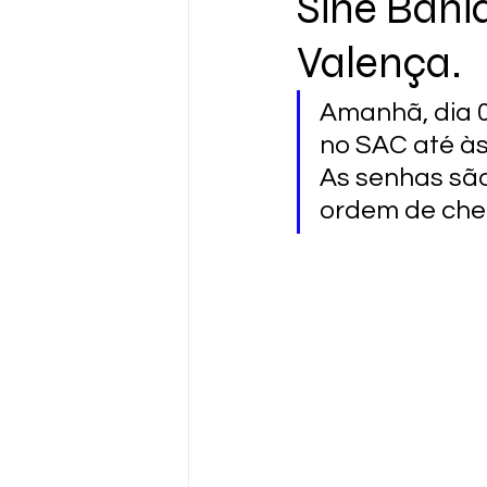
Sine Bahi
Valença.
Amanhã, dia 0
no SAC até à
As senhas são
ordem de che