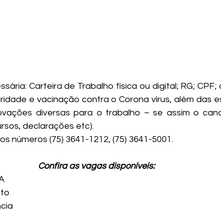
ria: Carteira de Trabalho física ou digital; RG; CPF;
aridade e vacinação contra o Corona vírus, além das es
ações diversas para o trabalho – se assim o candi
ursos, declarações etc).
os números (75) 3641-1212, (75) 3641-5001.
Confira as vagas disponíveis:
A
eto
cia