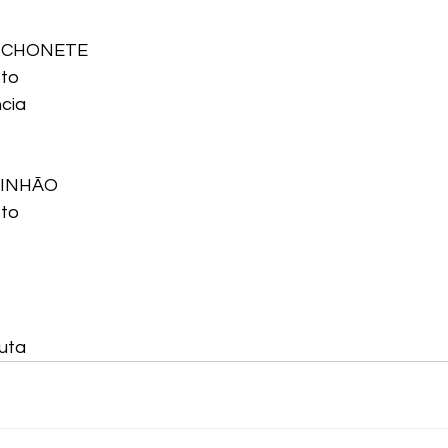
NCHONETE
eto
cia
MINHÃO
eto
uta