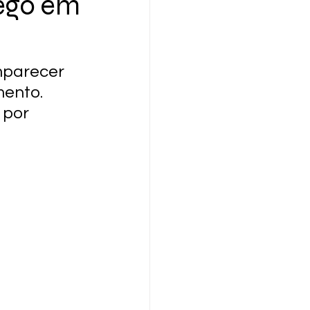
rego em
mparecer 
ento. 
 por 