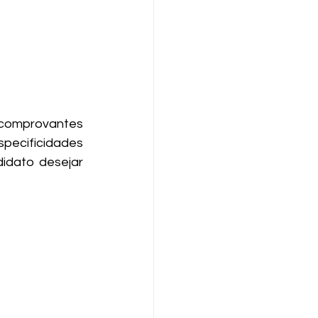
 comprovantes 
pecificidades 
dato desejar 