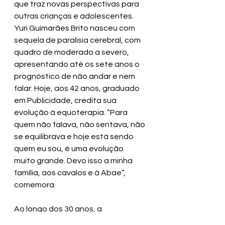
que traz novas perspectivas para 
outras crianças e adolescentes. 
Yuri Guimarães Brito nasceu com 
sequela de paralisia cerebral, com 
quadro de moderado a severo, 
apresentando até os sete anos o 
prognóstico de não andar e nem 
falar. Hoje, aos 42 anos, graduado 
em Publicidade, credita sua 
evolução à equoterapia. “Para 
quem não falava, não sentava, não 
se equilibrava e hoje está sendo 
quem eu sou, é uma evolução 
muito grande. Devo isso a minha 
família, aos cavalos e à Abae”, 
comemora.
Ao longo dos 30 anos, a 
associação já atendeu cerca de 10 