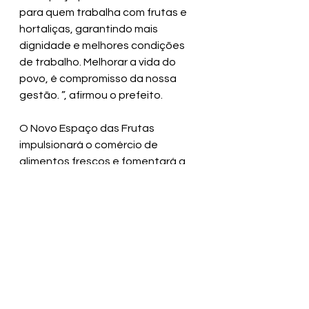
para quem trabalha com frutas e 
hortaliças, garantindo mais 
dignidade e melhores condições 
de trabalho. Melhorar a vida do 
povo, é compromisso da nossa 
gestão. ”, afirmou o prefeito.
O Novo Espaço das Frutas 
impulsionará o comércio de 
alimentos frescos e fomentará a 
economia local de forma mais 
organizada e saudável.
SECOM PMV