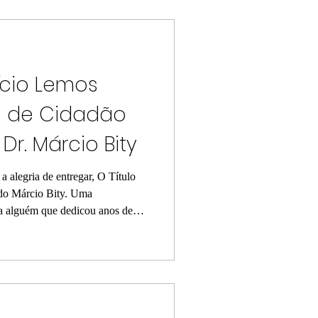
 presença do prefeito Marcos
strutura, Ivan Maia,
ício Lemos
o de Cidadão
Dr. Márcio Bity
 alegria de entregar, O Título
ido Márcio Bity. Uma
 alguém que dedicou anos de
lvimento e ao bem-estar da
o, natural do Rio de Janeiro,
o, tornando-se referência pela
carinho com que trata cada
ça vai muito além da medicina é