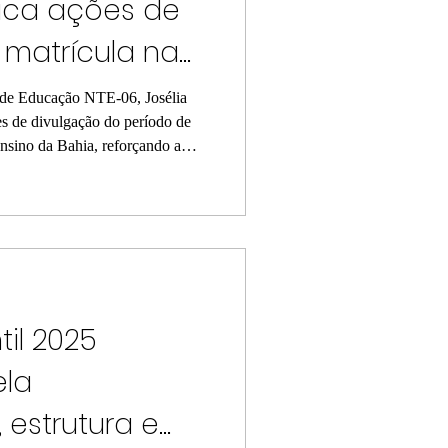
fica ações de
 matrícula na
l de Educação NTE-06, Josélia
es de divulgação do período de
nsino da Bahia, reforçando a
o pública de qualidade para
 do Baixo Sul. Com um
ias 12 e 20 de janeiro, a
públicos, incluindo pessoas com
 da rede municipal, transferênc
il 2025
ela
 estrutura e