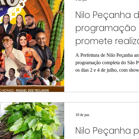
Nilo Peçanha d
programação 
promete realiz
Pedro de sua h
A Prefeitura de Nilo Peçanha an
programação completa do São Pe
os dias 2 e 4 de julho, com show
Com uma grade repleta de atraçõe
município promete realizar o "
consolidando a festa como um do
região do Baixo Sul. Durante os 
visitantes poderão aproveitar u
10 de jun.
Nilo Peçanha 