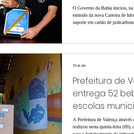
policarbonato
O Governo da Bahia iniciou, na 
emissão da nova Carteira de Ide
suporte em cartão de policarbona
marcado pelo ato simbólico de 
governador Jerônimo Rodrigues,
inauguração do Complexo Polici
opção pelo modelo é feita pelo
solicitação do documento e cus
via seja
10 de abr.
Prefeitura de 
entrega 52 be
escolas munic
A Prefeitura de Valença através
realizou nesta quinta-feira (09)
para o fortalecimento da infraes