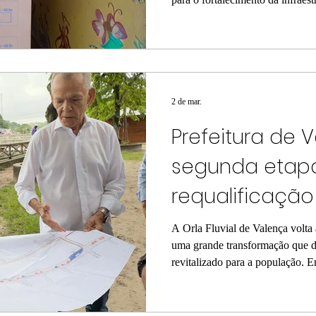
todo estão sendo distribuídos 52
equipados com sistemas de purif
unidades com capacidade de 50 li
A iniciativa visa garantir o acess
estudantes e servidores, começa
2 de mar.
Prefeitura de 
segunda etap
requalificação 
A Orla Fluvial de Valença volta 
uma grande transformação que d
revitalizado para a população. Em
Companhia de Desenvolvimento
(CONDER) nesta segunda-feira (0
oficializou a continuidade do pr