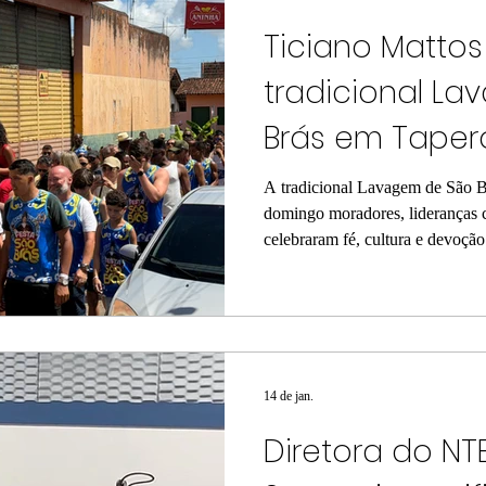
Ticiano Mattos
tradicional L
Brás em Taper
A tradicional Lavagem de São B
domingo moradores, lideranças c
celebraram fé, cultura e devoção
Ticiano Mattos, que participou a
acompanhado de seu grupo políti
deputado estadual Dr. Thiago G
dos momentos culturais mais sig
com forte presença popular e de
lideranças qu
14 de jan.
Diretora do NTE