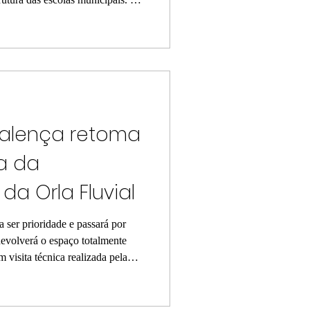
 bebedouros industriais
icação integrados, sendo 42
tros e 10 unidades de 200 litros.
o a água tratada e resfriada para
ndo por
Valença retoma
a da
da Orla Fluvial
a ser prioridade e passará por
evolverá o espaço totalmente
 visita técnica realizada pela
 Urbano do Estado da Bahia
2), a Prefeitura de Valença,
ojeto de requalificação do entorno