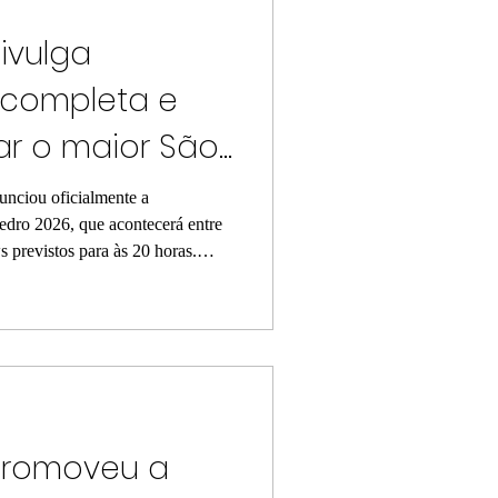
ivulga
completa e
ar o maior São
istória
unciou oficialmente a
dro 2026, que acontecerá entre
s previstos para às 20 horas.
s locais e regionais, o
São Pedro de Todos os Tempos",
s principais eventos juninos da
três dias de festa, moradores e
ma programação diversificada,
promoveu a