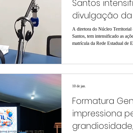
Santos intensi
divulgação da
Rede Estadual
A diretora do Núcleo Territoria
Santos, tem intensificado as açõ
matrícula da Rede Estadual de E
importância do acesso à educaçã
estudantes de todo o território
cronograma organizado entre os d
matrícula contempla diferentes 
deficiência, estudantes oriundos
10 de jan.
Formatura Gent
impressiona p
grandiosidade,