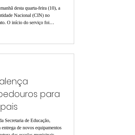
manhã desta quarta-feira (10), a
ntidade Nacional (CIN) no
to. O início do serviço foi
entrega do primeiro documento ao
 durante a cerimônia de
al de Nazaré, em Salvador. A
 cidadão no momento da
ta R$91,72. "Embora a primeira
Valença
bedouros para
ipais
 da Secretaria de Educação,
, a entrega de novos equipamentos
trutura das escolas municipais. Ao