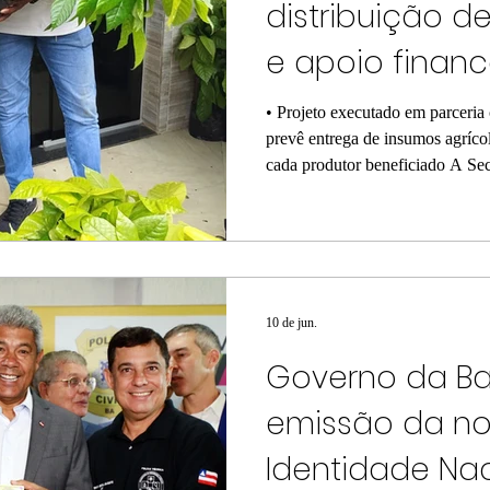
distribuição d
e apoio financ
agricultores fa
• Projeto executado em parceria
prevê entrega de insumos agrícol
cada produtor beneficiado A Sec
de Nilo Peçanha realizou, nesta t
primeiros lotes de mudas que in
fortalecimento da agricultura fa
com a OCT (Organização para C
Governo Alemão e o FIDA (Fund
Desenvolvime
10 de jun.
Governo da Bah
emissão da no
Identidade Na