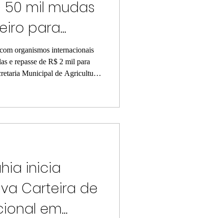
e 50 mil mudas
eiro para
miliares
 com organismos internacionais
as e repasse de R$ 2 mil para
retaria Municipal de Agricultura
erça-feira (9), a entrega dos
tegram um projeto de
miliar desenvolvido em parceria
onservação da Terra), o
o Internacional de
ia inicia
va Carteira de
cional em