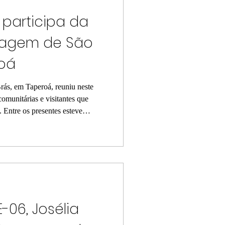
 participa da
avagem de São
oá
rás, em Taperoá, reuniu neste
omunitárias e visitantes que
. Entre os presentes esteve
tivamente do cortejo
co e do pré-candidato a
illeno. O evento, que marca um
nificativos do município, contou
monstração de apoio às
-06, Josélia