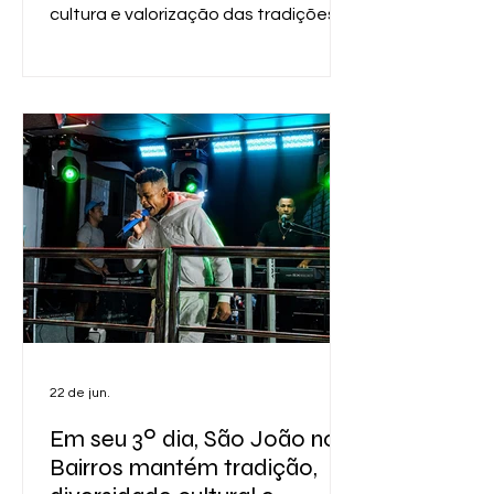
cultura e valorização das tradições
nordestinas. Durante os festejos, a
comunidade viveu momentos
marcados por muita animação,
apresentações musicais,
manifestações culturais, como o
tradicional Bumba Meu Boi, além da
transmissão dos jogos da Copa do
Mundo em um telão, proporcionando
lazer e entretenimento pa
22 de jun.
Em seu 3º dia, São João nos
Bairros mantém tradição,