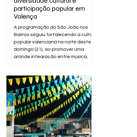
diversidade cultural e
participação popular em
Valença
A programação do São João nos
Bairros seguiu fortalecendo a cultura
popular valenciana na noite deste
domingo (21), ao promover uma
grande integração entre música,
manifestações tradicionais e
participação popular. Um dos
destaques do dia foi o tradicional
Arrastão de Cajaíba, que chegou à
sua 16ª edição reunindo centenas de
pessoas pelas ruas do distrito. A
animação ficou por conta da banda
Tomaki e do cantor Fábio Márcio,
transformando o percurso em um
grande momento de cel