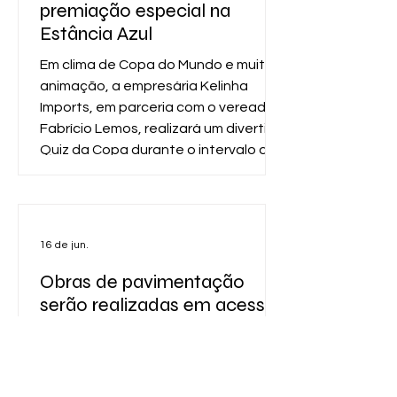
premiação especial na
Estância Azul
Em clima de Copa do Mundo e muita
animação, a empresária Kelinha
Imports, em parceria com o vereador
Fabrício Lemos, realizará um divertido
Quiz da Copa durante o intervalo da
transmissão do jogo do Brasil, na
próxima sexta-feira (19), na
comunidade da Estância Azul. A ação
tem como objetivo reunir os amantes
16 de jun.
do futebol em um momento de
interação, conhecimento e
Obras de pavimentação
entretenimento. Os participantes
serão realizadas em acessos
poderão testar seus conhecimentos
a distritos e povoados de
sobre a história das Copas do Mundo,
cinco municípios baianos
grandes cra
pelo Governo do Estado