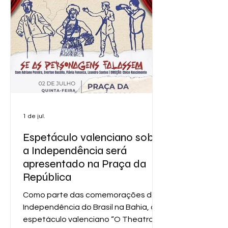
Praça Conselheiro Baltazar (Triana)
Venha participar, celebrar nossa
história e manter viva a chama da
inde
1 de jul.
Espetáculo valenciano sobre
a Independência será
apresentado na Praça da
República
Como parte das comemorações da
Independência do Brasil na Bahia, o
espetáculo valenciano “O Theatro