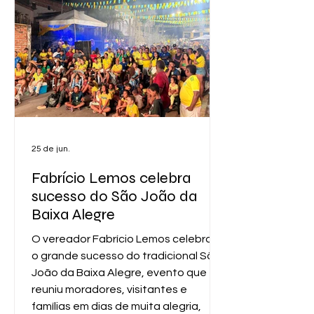
vinculado à Secretaria do Meio
Ambiente da Bahia (Sema). Também
foram publicadas pelo Inema a
Autorização de Supressão de
Vegetação Nativa (ASV),
25 de jun.
Fabrício Lemos celebra
sucesso do São João da
Baixa Alegre
O vereador Fabrício Lemos celebrou
o grande sucesso do tradicional São
João da Baixa Alegre, evento que
reuniu moradores, visitantes e
famílias em dias de muita alegria,