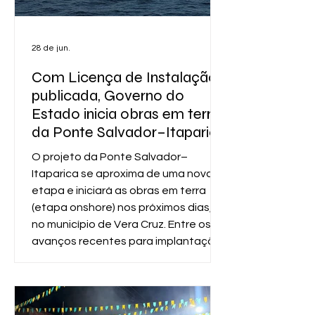
milhões, resul
28 de jun.
Com Licença de Instalação
publicada, Governo do
Estado inicia obras em terra
da Ponte Salvador–Itaparica
O projeto da Ponte Salvador–
Itaparica se aproxima de uma nova
etapa e iniciará as obras em terra
(etapa onshore) nos próximos dias,
no município de Vera Cruz. Entre os
avanços recentes para implantação
do empreendimento, está a emissão
da Licença de Instalação (LI) pelo
Instituto do Meio Ambiente e
Recursos Hídricos (Inema), órgão