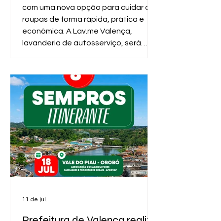
com uma nova opção para cuidar das
roupas de forma rápida, prática e
econômica. A Lav.me Valença,
lavanderia de autosserviço, será
inaugurada às 10h, na Avenida
Tancredo Neves, nº 240, no bairro da
Graça, em frente à Academia Arena
Top Fitness. O formato é super
moderno e oferece mais comodidade
para quem busca otimizar o tempo
no dia a dia. O funcionamento é
simples: o cliente leva as roupas,
coloca tudo
11 de jul.
Prefeitura de Valença realiza