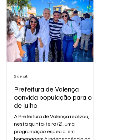
haviam sido previamente notificados,
após fiscalização técnica que
identificou automóveis e
motocicletas em estado de
abandono prolongado, muitos
2 de jul.
Prefeitura de Valença
convida população para o 02
de julho
A Prefeitura de Valença realizou,
nesta quinta-feira (2), uma
programação especial em
homenagem à Independência da