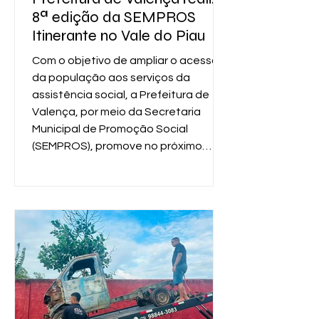
8ª edição da SEMPROS
Itinerante no Vale do Piau
Com o objetivo de ampliar o acesso
da população aos serviços da
assistência social, a Prefeitura de
Valença, por meio da Secretaria
Municipal de Promoção Social
(SEMPROS), promove no próximo
sábado, 18 de julho, a 8ª edição da
SEMPROS Itinerante. A ação será
realizada das 8h às 13h, na sede da
Associação dos Agricultores
Familiares e Produtores Rurais
(APROVAP), localizada na
comunidade do Vale do Piau, Orobó.
A iniciativa integra o calendário de
ações itinerantes da Secretar