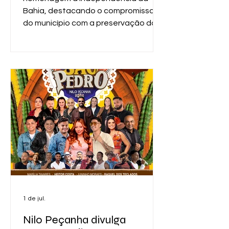
Bahia, destacando o compromisso
do município com a preservação da
memória histórica e a valorização do
civismo. O tradicional desfile cívico
reuniu autoridades, instituições,
estudantes e a população,
transformando as ruas da cidade em
um espaço de celebração da
identidade e da história do povo
baiano. As atividades tiveram início
na noite do dia 1º de julho, com
1 de jul.
Nilo Peçanha divulga