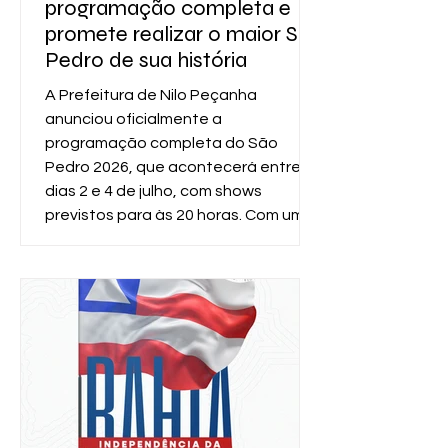
programação completa e
promete realizar o maior São
Pedro de sua história
A Prefeitura de Nilo Peçanha
anunciou oficialmente a
programação completa do São
Pedro 2026, que acontecerá entre os
dias 2 e 4 de julho, com shows
previstos para às 20 horas. Com uma
grade repleta de atrações locais e
regionais, o município promete
realizar o "São Pedro de Todos os
Tempos", consolidando a festa como
um dos principais eventos juninos da
região do Baixo Sul. Durante os três
dias de festa, moradores e visitantes
poderão aproveitar uma
programação diversificada,