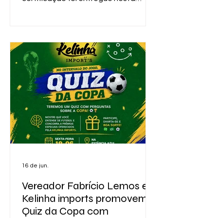
terça-feira (16), em Salvador, durante
cerimônia que reuniu representantes
de diversas cidades baianas. A
conquista reconhece os municípios
que aderiram ao Painel de
Transparência dos Festejos Juninos,
ferramenta que disponibiliza
informações sobre investimentos,
contratações e despesas
relacionadas à r
16 de jun.
Vereador Fabrício Lemos e
Kelinha imports promovem
Quiz da Copa com