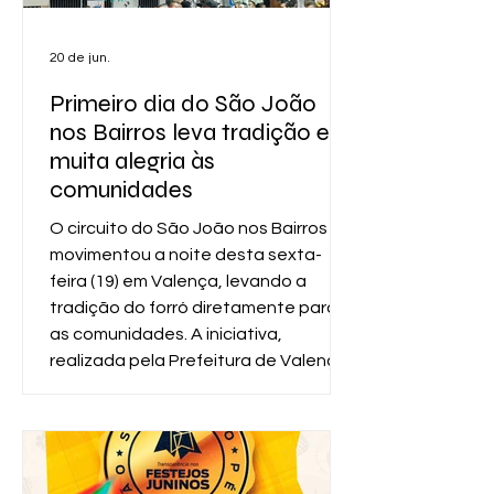
20 de jun.
Primeiro dia do São João
nos Bairros leva tradição e
muita alegria às
comunidades
O circuito do São João nos Bairros
movimentou a noite desta sexta-
feira (19) em Valença, levando a
tradição do forró diretamente para
as comunidades. A iniciativa,
realizada pela Prefeitura de Valença,
por meio da Secretaria Municipal de
Cultura, deu início à programação
junina com festas simultâneas nos
bairros da Vila Operária e da Estância
Azul, garantindo lazer acessível,