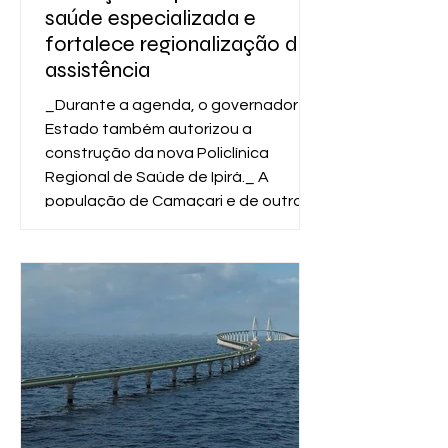
saúde especializada e
fortalece regionalização da
assistência
_Durante a agenda, o governador do
Estado também autorizou a
construção da nova Policlínica
Regional de Saúde de Ipirá._ A
população de Camaçari e de outros
cinco municípios passa a contar com
uma nova estrutura para
atendimento especializado em
saúde. O governador Jerônimo
Rodrigues inaugurou, nesta terça-
feira (30), a Policlínica Regional de
Saúde de Camaçari, a primeira
unidade do Brasil construída no
âmbito do Novo PAC Saúde. O
investimento total é de R$ 49