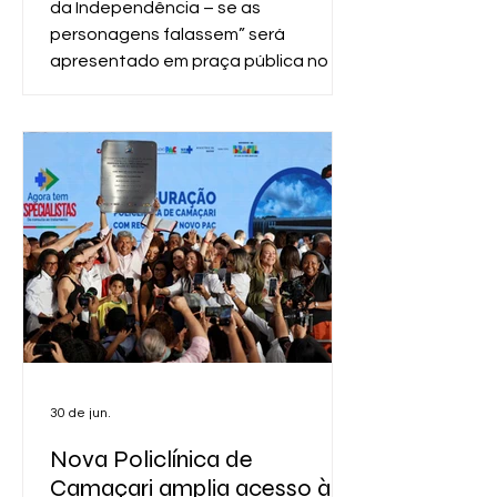
da Independência – se as
personagens falassem” será
apresentado em praça pública no 2
de Julho, em Valença. A
apresentação acontece no coreto
da Praça da República, após a
chegada do cortejo com o caboclo e
a cabocla. O espetáculo que já foi
assistido por ceca de 2.500 pessoas,
está comemorando 3 anos de uma
longeva temporada iniciada em Julho
de 2023 na mesma praça da Repúblic
30 de jun.
Nova Policlínica de
Camaçari amplia acesso à