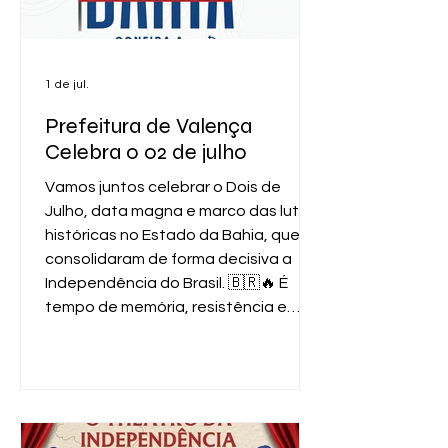
1 de jul.
Prefeitura de Valença
Celebra o 02 de julho
Vamos juntos celebrar o Dois de
Julho, data magna e marco das lutas
históricas no Estado da Bahia, que
consolidaram de forma decisiva a
Independência do Brasil. 🇧🇷🔥 É
tempo de memória, resistência e
orgulho do nosso povo! 📅 01 de julho
🚗 Puxada do Carro dos Caboclos 📍
Saída da Praça Admar Braga 🕢
19h30 📅 02 de julho 🇧🇷 Desfile
Cívico ⏰ 07h30 📍 Concentração na