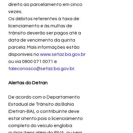
direito ao parcelamento em cinco 
vezes.
Os débitos referentes à taxa de 
licenciamento e às multas de 
trânsito deverão ser pagos até a 
data de vencimento da quinta 
parcela. Mais informações estão 
disponíveis no 
www.sefaz.ba.gov.br
ou via 0800 071 0071 e 
faleconosco@sefaz.ba.gov.br
.
Alertas do Detran
De acordo com o Departamento 
Estadual de Trânsito da Bahia 
(Detran-BA), o contribuinte deve 
estar atento pois o licenciamento 
completo do veículo engloba 
outros itens além do IPVA, ou seja, 