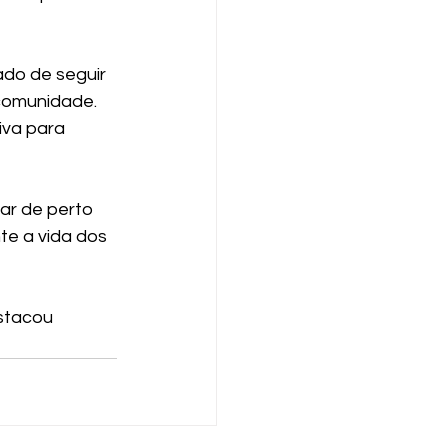
do de seguir 
comunidade. 
iva para 
r de perto 
e a vida dos 
stacou 